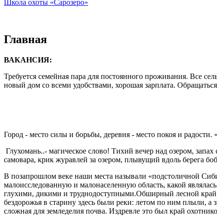
Школа охоты «Сарозеро»
Главная
ВАКАНСИЯ:
Требуется семейная пара для постоянного проживания. Все сел
новый дом со всеми удобствами, хорошая зарплата. Обращаться 
Город - место силы и борьбы, деревня - место покоя и радости
Глухомань..- магическое слово! Тихий вечер над озером, запах
самовара, крик журавлей за озером, плывущий вдоль берега боб
В позапрошлом веке наши места называли «подстоличной Сибирь
малоисследованную и малонаселенную область, какой являлась
глухими, дикими и труднодоступными.Обширный лесной край, 
бездорожья в старину здесь были реки: летом по ним плыли, а 
сложная для земледелия почва. Издревле это был край охотнико