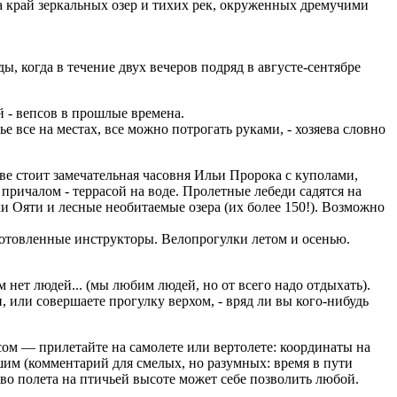
 а край зеркальных озер и тихих рек, окруженных дремучими
 когда в течение двух вечеров подряд в августе-сентябре
й - вепсов в прошлые времена.
е все на местах, все можно потрогать руками, - хозяева словно
ве стоит замечательная часовня Ильи Пророка с куполами,
причалом - террасой на воде. Пролетные лебеди садятся на
 Ояти и лесные необитаемые озера (их более 150!). Возможно
готовленные инструкторы. Велопрогулки летом и осенью.
м нет людей... (мы любим людей, но от всего надо отдыхать).
, или совершаете прогулку верхом, - вряд ли вы кого-нибудь
асом — прилетайте на самолете или вертолете: координаты на
ьшим (комментарий для смелых, но разумных: время в пути
ство полета на птичьей высоте может себе позволить любой.