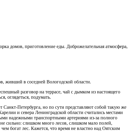
уборка домов, приготовление еды. Доброжелательная атмосфера,
цов, живший в соседней Вологодской области.
неспешный разговор на террасе, чай с дымком из настоящего
я, оглядеться, подумать.
т Санкт-Петербурга, но по сути представляют собой такую же
Карелии и севера Ленинградской области считались местами
ными надежными транспортными артериями из-за полного
о не сильно: слишком много лесов, слишком мало полей,
 чем богат лес. Кажется, что время не властно над Оятским