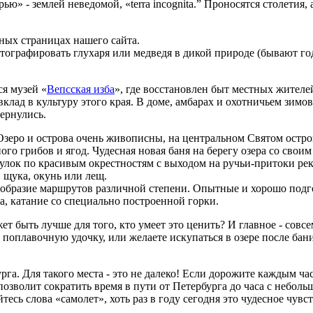
» - землей неведомой, «terra incognita.” Проносятся столетия,
ных страницах нашего сайта.
рафировать глухаря или медведя в дикой природе (бывают годы,
я музей «
Вепсская изба
», где восстановлен быт местных жителе
лад в культуру этого края. В доме, амбарах и охотничьем зимовь
вернулись.
Озеро и острова очень живописны, на центральном Святом остро
 грибов и ягод. Чудесная новая баня на берегу озера со своим 
лок по красивым окрестностям с выходом на ручьи-притоки реки
 щука, окунь или лещ.
нообразие маршрутов различной степени. Опытные и хорошо под
а, катание со специально построенной горки.
ет быть лучше для того, кто умеет это ценить? И главное - совсе
 поплавочную удочку, или желаете искупаться в озере после бани
рга. Для такого места - это не далеко! Если дорожите каждым ч
позволит сократить время в пути от Петербурга до часа с небол
тесь слова «самолет», хоть раз в году сегодня это чудесное чув