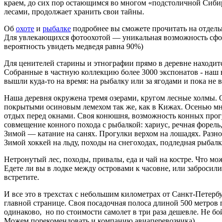
краем, до сих пор остающимся во многом «подстоличной Сибирью
лесами, продолжает хранить свои тайны.
Об
охоте
и
рыбалке
подробнее вы сможете прочитать на отдель
Для увлекающихся фотоохотой — уникальная возможность сфотог
вероятность увидеть медведя равна 90%)
Для ценителей старины и этнографии прямо в деревне находитс
Собранные в частную коллекцию более 3000 экспонатов - наш вк
вышли куда-то на время: на рыбалку или за ягодами и пока не 
Наша деревня окружена тремя озерами, кругом лесные холмы. 
покрытыми осиновым лемехом так же, как в Кижах. Осенью много
отдых перед окнами. Своя конюшня, возможность конных прогу
совмещение конного похода с рыбалкой: хариус, речная форель,
Зимой — катание на санях. Прогулки верхом на лошадях. Раз
Зимой хоккей на льду, походы на снегоходах, подледная рыбалк
Нетронутый лес, походы, привалы, еда и чай на костре. Что мож
Едете ли вы в лодке между островами к часовне, или забросили
встретите.
И все это в трехстах с небольшим километрах от Санкт-Петербу
главной странице. Своя посадочная полоса длиной 500 метров 
одинаково, но по стоимости самолет в три раза дешевле. Не бой
Можем порекомендовать и компанию авиаперевозчика).