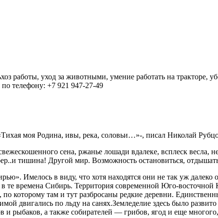
ьхоз работы, уход за животными, умение работать на тракторе, 
по телефону: +7 921 947-27-49
. «Тихая моя Родина, ивы, река, соловьи…»-, писал Николай Руб
 свежескошенного сена, ржанье лошади вдалеке, всплеск весла, 
ер..и тишина! Другой мир. Возможность остановиться, отдышатьс
ю». Имелось в виду, что хотя находятся они не так уж далеко о
 в те времена Сибирь. Территория современной Юго-восточной 
по которому там и тут разбросаны редкие деревни. Единствен
зимой двигались по льду на санях.Земледелие здесь было развит
в и рыбаков, а также собирателей — грибов, ягод и еще многого,